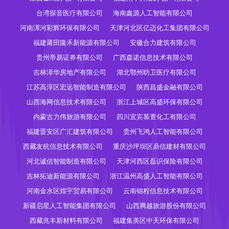
台湾探音医疗有限公司
海南鑫源人工智能有限公司
河南漯河彩辉环保有限公司
天津河北区亿迈化工集团有限公司
福建莆田隆禾新能源有限公司
安徽合力建筑有限公司
贵州帝易证券有限公司
广西森诺信息技术有限公司
吉林泽华房地产有限公司
湖北鄂州昉卫医疗有限公司
江苏高淳区宏远智能制造有限公司
陕西昌盛金融有限公司
山西海网信息技术有限公司
浙江上城区高盛环保有限公司
内蒙古力伟旅游有限公司
四川宜宾慕萱化工有限公司
福建晋安区广汇建筑有限公司
贵州飞鸿人工智能有限公司
西藏友杭信息技术有限公司
重庆沙坪坝区鼎信建材有限公司
河北诚信智能制造有限公司
天津河西区磊识保险有限公司
吉林拓迪新能源有限公司
浙江温州高盛人工智能有限公司
河南金水区煌宇贸易有限公司
云南锦程信息技术有限公司
新疆启星人工智能集团有限公司
山西腾越旅游股份有限公司
西藏兆丰新材料有限公司
福建集美区中天环保有限公司